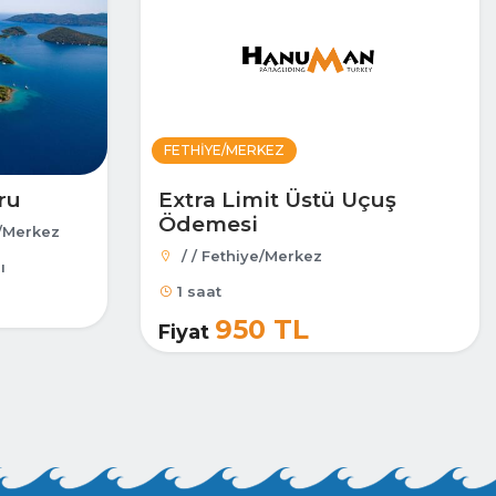
FETHIYE/MERKEZ
ru
Extra Limit Üstü Uçuş
Ödemesi
e/Merkez
/ / Fethiye/Merkez
ı
1 saat
950 TL
Fiyat