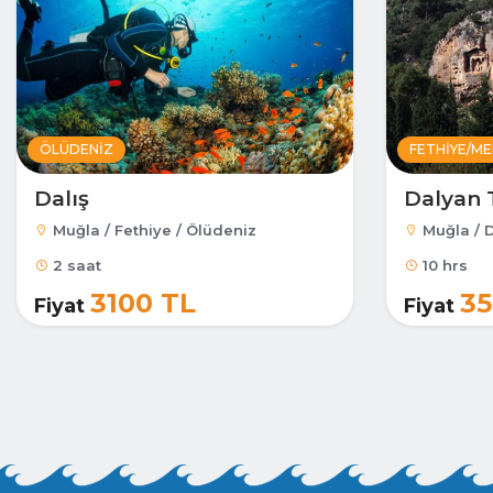
ÖLÜDENIZ
FETHIYE/M
Dalış
Dalyan 
Muğla / Fethiye / Ölüdeniz
Muğla / 
2 saat
10 hrs
3100 TL
35
Fiyat
Fiyat