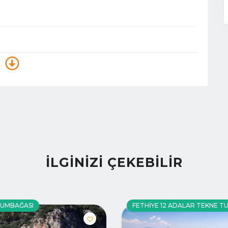
İLGINIZI ÇEKEBILIR
LUMBAĞASI
FETHIYE 12 ADALAR TEKNE T