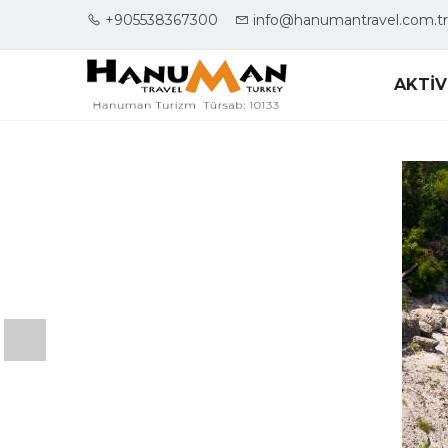
+905538367300
info@hanumantravel.com.tr
AKTİV