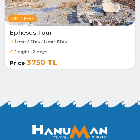
IZMIR-EFES
Ephesus Tour
İzmir / Efes / Izmir-Efes
1 night -2 days
3750 TL
Price