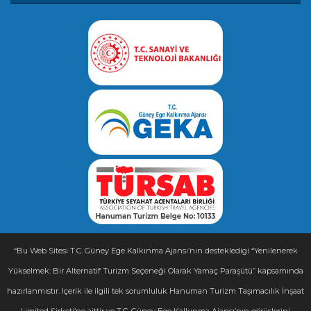
“Bu Web Sitesi T.C. Güney Ege Kalkınma Ajansı’nın destekledigi “Yenilenerek
Yükselmek: Bir Alternatif Turizm Seçeneği Olarak Yamaç Paraşütü” kapsamında
hazırlanmıstır. Içerik ile ilgili tek sorumluluk Hanuman Turizm Taşımacılık İnşaat