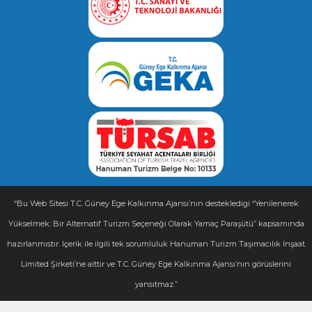
“Bu Web Sitesi T.C. Güney Ege Kalkınma Ajansı’nın destekledigi “Yenilenerek
Yükselmek: Bir Alternatif Turizm Seçeneği Olarak Yamaç Paraşütü” kapsamında
hazırlanmıstır. Içerik ile ilgili tek sorumluluk Hanuman Turizm Taşımacılık İnşaat
Limited Şirketi’ne aittir ve T.C. Güney Ege Kalkınma Ajansı’nın görüslerini
yansıtmaz.”