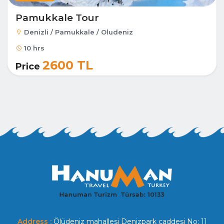
Pamukkale Tour
Denizli / Pamukkale / Oludeniz
10 hrs
2600 TL
Price
Address :
Ölüdeniz mahallesi Denizpark caddesi No: 11